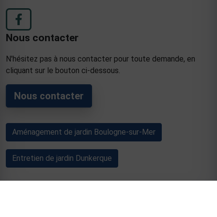
Nous contacter
N'hésitez pas à nous contacter pour toute demande, en
cliquant sur le bouton ci-dessous.
Nous contacter
Aménagement de jardin Boulogne-sur-Mer
Entretien de jardin Dunkerque
Mentions légales
Gestion des cookies
Agence de communication digitale Hauts-de-
France