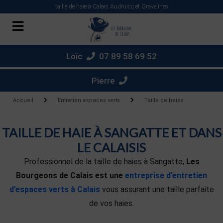
Panneau de gestion des cookies
taille de haie à Calais Audruicq et Gravelines
Loïc
07 89 58 69 52
Pierre
Accueil
Entretien espaces verts
Taille de haies
TAILLE DE HAIE À SANGATTE ET DANS
LE CALAISIS
Professionnel de la taille de haies à Sangatte,
Les
Bourgeons de Calais est une
entreprise d’entretien
d’espaces verts à Calais
vous assurant une taille parfaite
de vos haies.